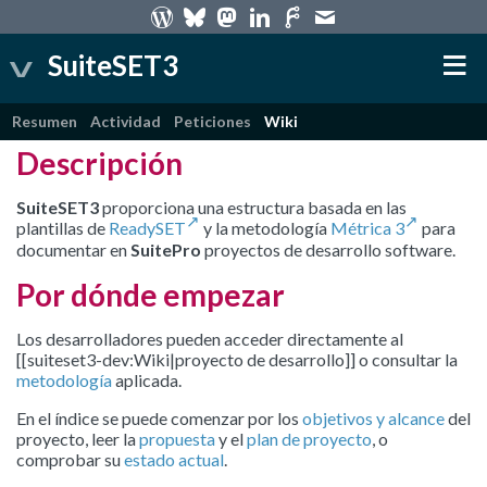
SuiteSET3
Resumen
Actividad
Peticiones
Wiki
Descripción
SuiteSET3
proporciona una estructura basada en las
plantillas de
ReadySET
y la metodología
Métrica 3
para
documentar en
SuitePro
proyectos de desarrollo software.
Por dónde empezar
Los desarrolladores pueden acceder directamente al
[[suiteset3-dev:Wiki|proyecto de desarrollo]] o consultar la
metodología
aplicada.
En el índice se puede comenzar por los
objetivos y alcance
del
proyecto, leer la
propuesta
y el
plan de proyecto
, o
comprobar su
estado actual
.