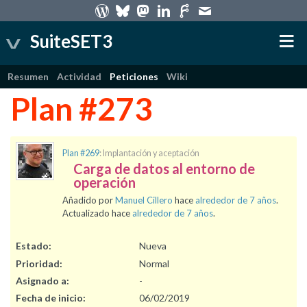
SuiteSET3
Resumen
Actividad
Peticiones
Wiki
Plan #273
Plan #269
: Implantación y aceptación
Carga de datos al entorno de
operación
Añadido por
Manuel Cillero
hace
alrededor de 7 años
.
Actualizado hace
alrededor de 7 años
.
Estado:
Nueva
Prioridad:
Normal
Asignado a:
-
Fecha de inicio:
06/02/2019