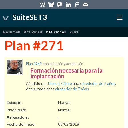
SuiteSET3
Resumen
Actividad
Peticiones
Wiki
Plan #271
Plan #269
: Implantación y aceptación
Formación necesaria para la
implantación
Añadido por
Manuel Cillero
hace
alrededor de 7 años
.
Actualizado hace
alrededor de 7 años
.
Estado:
Nueva
Prioridad:
Normal
Asignado a:
-
Fecha de inicio:
05/02/2019