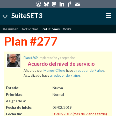
SuiteSET3
Resumen
Actividad
Peticiones
Wiki
Plan #277
Plan #269
: Implantación y aceptación
Acuerdo del nivel de servicio
Añadido por
Manuel Cillero
hace
alrededor de 7 años
.
Actualizado hace
alrededor de 7 años
.
Estado:
Nueva
Prioridad:
Normal
Asignado a:
-
Fecha de inicio:
05/02/2019
Fecha fin:
05/02/2019 (más de 7 años tarde)